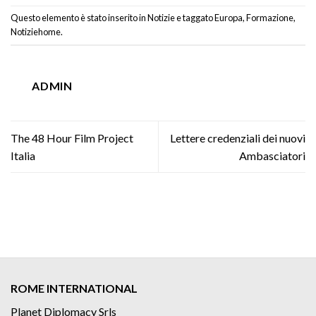
Questo elemento è stato inserito in
Notizie
e taggato
Europa
,
Formazione
,
Notiziehome
.
ADMIN
The 48 Hour Film Project
Lettere credenziali dei nuovi
Italia
Ambasciatori
ROME INTERNATIONAL
Planet Diplomacy Srls