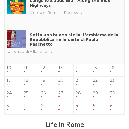
Lungo le Strade Blu – Along the Blue
Highways
Museo di Roma In Trastevere
Sotto una buona stella. L’emblema della
Repubblica nelle carte di Paolo
Paschetto
Limonaia di Villa Torlonia
10
11
12
13
14
15
16
17
18
19
20
21
22
23
24
25
26
27
28
29
30
31
1
2
3
4
5
6
Life in Rome