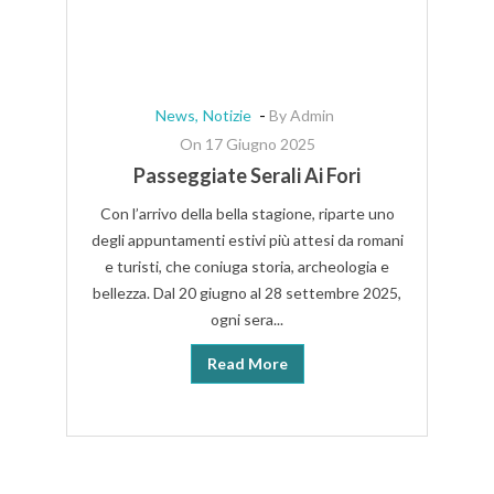
-
News,
Notizie
By Admin
On 17 Giugno 2025
Passeggiate Serali Ai Fori
Con l’arrivo della bella stagione, riparte uno
degli appuntamenti estivi più attesi da romani
e turisti, che coniuga storia, archeologia e
S
bellezza. Dal 20 giugno al 28 settembre 2025,
ogni sera...
pr
Read More