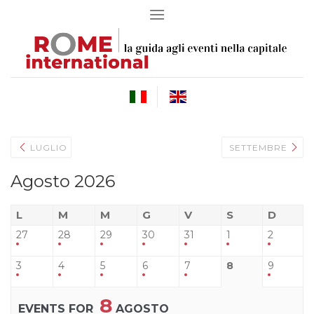
Skip
to
content
LUGLIO
SETTEMBRE
Agosto 2026
L
M
M
G
V
S
D
27
28
29
30
31
1
2
3
4
5
6
7
8
9
8
EVENTS FOR
AGOSTO