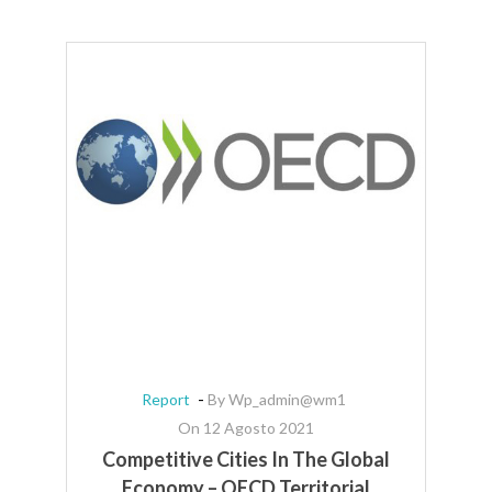
-
Report
By Wp_admin@wm1
On 12 Agosto 2021
Competitive Cities In The Global
L
Economy – OECD Territorial