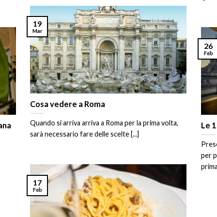
19
Mar
26
Feb
Cosa vedere a Roma
Quando si arriva arriva a Roma per la prima volta,
ana
Le 1
sarà necessario fare delle scelte [...]
Prese
per p
primav
17
Feb