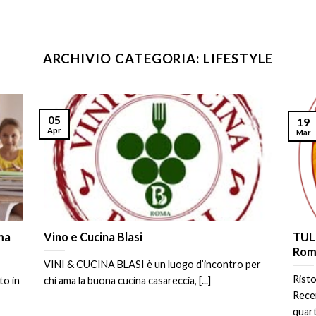
ARCHIVIO CATEGORIA:
LIFESTYLE
05
19
Apr
Mar
ma
Vino e Cucina Blasi
TULL
Rom
VINI & CUCINA BLASI è un luogo d’incontro per
Rist
to in
chi ama la buona cucina casareccia, [...]
Recen
quarti