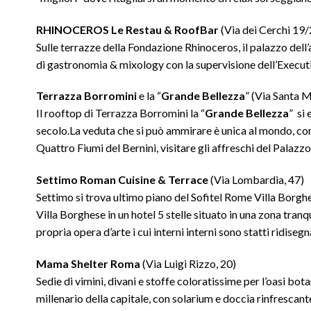
RHINOCEROS Le Restau & RoofBar
(Via dei Cerchi 19/
Sulle terrazze della Fondazione Rhinoceros, il palazzo dell’
di gastronomia & mixology con la supervisione dell’Execut
Terrazza Borromini
e la “
Grande Bellezza
” (Via Santa M
Il rooftop di Terrazza Borromini la “
Grande Bellezza
” si
secolo.La veduta che si può ammirare è unica al mondo, com
Quattro Fiumi del Bernini, visitare gli affreschi del Palaz
Settimo Roman Cuisine & Terrace
(Via Lombardia, 47)
Settimo si trova ultimo piano del Sofitel Rome Villa Borgh
Villa Borghese in un hotel 5 stelle situato in una zona tran
propria opera d’arte i cui interni interni sono statti ridise
Mama Shelter Roma
(Via Luigi Rizzo, 20)
Sedie di vimini, divani e stoffe coloratissime per l’oasi b
millenario della capitale, con solarium e doccia rinfrescant