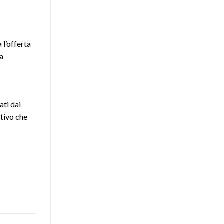
 l’offerta
da
ati dai
itivo che