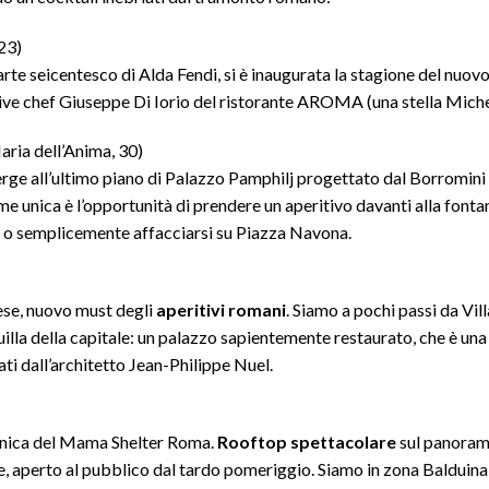
23)
arte seicentesco di Alda Fendi, si è inaugurata la stagione del nuo
ive chef Giuseppe Di Iorio del ristorante AROMA (una stella Miche
aria dell’Anima, 30)
 erge all’ultimo piano di Palazzo Pamphilj progettato dal Borromini
e unica è l’opportunità di prendere un aperitivo davanti alla fonta
zo o semplicemente affacciarsi su Piazza Navona.
ese, nuovo must degli
aperitivi romani
. Siamo a pochi passi da Vil
quilla della capitale: un palazzo sapientemente restaurato, che è una
gnati dall’architetto Jean-Philippe Nuel.
otanica del Mama Shelter Roma.
Rooftop spettacolare
sul panora
e, aperto al pubblico dal tardo pomeriggio. Siamo in zona Balduina e