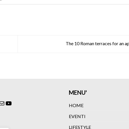
The 10 Roman terraces for an ap
MENU'
ok
agram
itter
Email
YouTube
HOME
EVENTI
LIFESTYLE