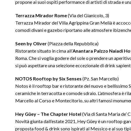
propone ai suoi ospiti performance di artisti di strada e un
Terrazza Mirador Rome
(Via del Gianicolo, 3)
Terrazza Mirador del Villa Agrippina Gran Melià è accoccol
comodi divani e gazebo riportano alle atmosfere ibizenche
Seen
by Oliver
(Piazza della Repubblica)
Ristorante situato in cima all’
Anantara Palzzo Naiadi Ho
Roma. Che si voglia godere del sole o prendere un aperitivo
si può aspettare una selezione eccezionale di drink sapien
NOTOS Rooftop by Six Senses
(Pz. San Marcello)
Notos è il rooftop bar e ristorante del nuovo e bellissimo S
ceramiche in terracotta e comode sdraio. L’atmosfera è rila
Marcello al Corso e Montecitorio, su altri famosi monume
Hey Güey – The Chapter Hotel
(Via di Santa Maria de’ C
Novità giunta dall’estate 2021, Hey Güey è un rooftop gard
proposta food & drink sono ispirati al Messico e al suo tipi