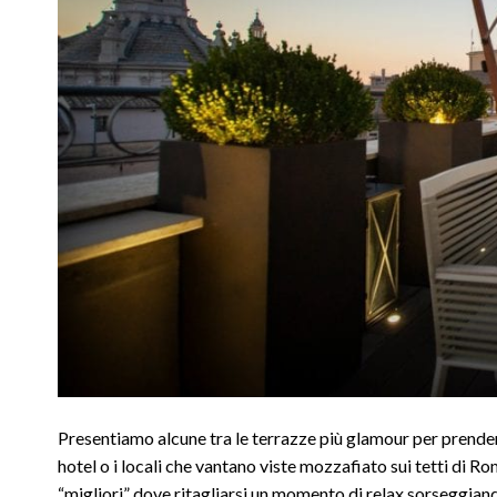
Presentiamo alcune tra le terrazze più glamour per prenders
hotel o i locali che vantano viste mozzafiato sui tetti di Ro
“migliori” dove ritagliarsi un momento di relax sorseggian