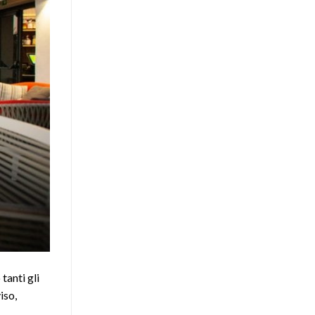
tanti gli
iso,