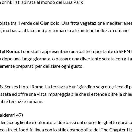
a drink list ispirata al mondo del Luna Park
ata tra il verde del Gianicolo. Una fitta vegetazione mediterranea
, ma basta affacciarsi per tornare tra le antiche bellezze romane.
tel Roma
. I cocktail rappresentano una parte importante di SEEN 
 dopo una lunga giornata, o passare una divertente serata con gli am
temente preparati per deliziare ogni gusto.
ix Senses Hotel Rome. La terrazza è un ‘giardino segreto’, ricca di p
ssata ed offre una vista impareggiabile che si estende oltre la chie
nti e terrazze romane.
alderari 47)
en accogliente e colorato, a due passi dal cuore del ghetto ebraic
co street food, in linea con lo stile cosmopolita del The Chapter Ho