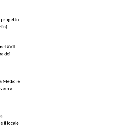
vo progetto
lin).
 nel XVII
na dei
la Medici e
 vera e
ma
 il locale