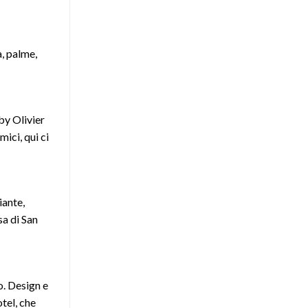
, palme,
by Olivier
ici, qui ci
iante,
sa di San
o. Design e
tel, che