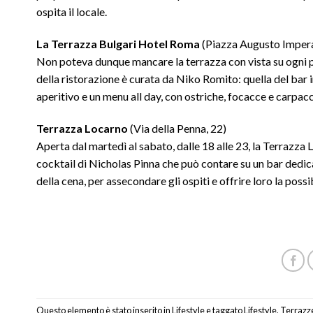
ospita il locale.
La Terrazza Bulgari Hotel Roma
(Piazza Augusto Impera
Non poteva dunque mancare la terrazza con vista su ogni par
della ristorazione è curata da Niko Romito: quella del bar in
aperitivo e un menu all day, con ostriche, focacce e carpacci
Terrazza Locarno
(Via della Penna, 22)
Aperta dal martedì al sabato, dalle 18 alle 23, la Terrazz
cocktail di Nicholas Pinna che può contare su un bar dedicat
della cena, per assecondare gli ospiti e offrire loro la possi
Questo elemento è stato inserito in
Lifestyle
e taggato
Lifestyle
,
Terrazz