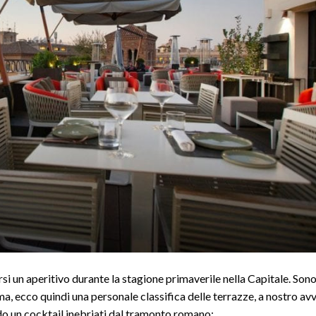
i un aperitivo durante la stagione primaverile nella Capitale. Sono 
ma, ecco quindi una personale classifica delle terrazze, a nostro avv
do un cocktail inebriati dal tramonto romano: