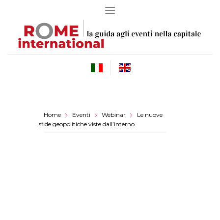
Skip
to
content
Home
Eventi
Webinar
Le nuove
sfide geopolitiche viste dall’interno