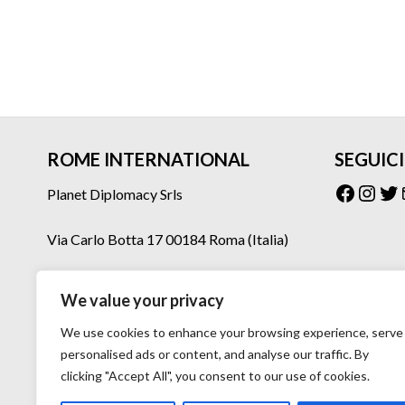
ROME INTERNATIONAL
SEGUICI
Facebo
Inst
Tw
Planet Diplomacy Srls
Via Carlo Botta 17 00184 Roma (Italia)
Tel: 06 77073160 – 06 77073275
We value your privacy
Mail: planetdiplomacy@gmail.com
We use cookies to enhance your browsing experience, serve
personalised ads or content, and analyse our traffic. By
clicking "Accept All", you consent to our use of cookies.