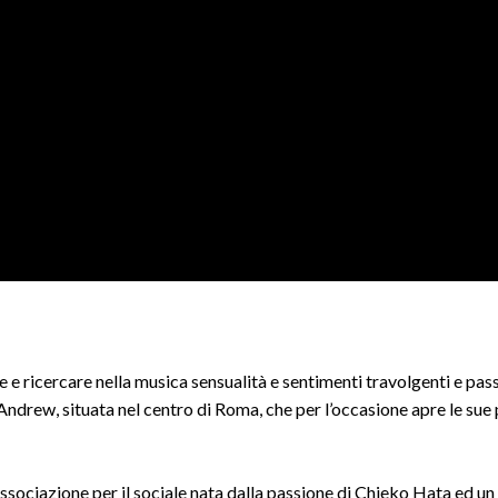
e ricercare nella musica sensualità e sentimenti travolgenti e pass
. Andrew, situata nel centro di Roma, che per l’occasione apre le sue
ssociazione per il sociale nata dalla passione di Chieko Hata ed un