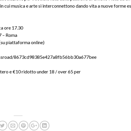
 in cui musica e arte si interconnettono dando vita a nuove forme e
ca ore 17.30
e 7 – Roma
 (su piattaforma online)
-crossroad/8673cd98385e427a8fb56bb30a677bee
ntero e €10 ridotto under 18 / over 65 per