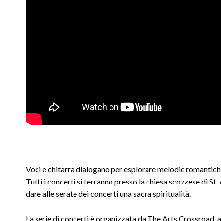
Voci e chitarra dialogano per esplorare melodie romantiche 
Tutti i concerti si terranno presso la chiesa scozzese di St
dare alle serate dei concerti una sacra spiritualità.
La serie di concerti è organizzata da The Arts Crossroad, a