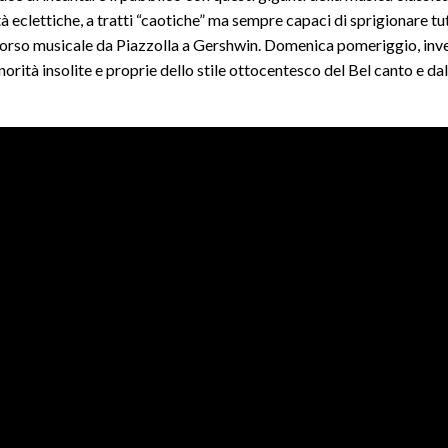
 eclettiche, a tratti “caotiche” ma sempre capaci di sprigionare tut
ercorso musicale da Piazzolla a Gershwin. Domenica pomeriggio, inv
à insolite e proprie dello stile ottocentesco del Bel canto e dal