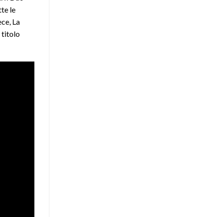
te le
ece, La
 titolo