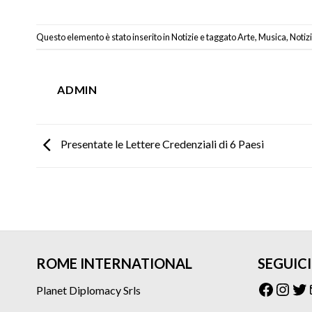
Questo elemento è stato inserito in
Notizie
e taggato
Arte
,
Musica
,
Noti
ADMIN
Presentate le Lettere Credenziali di 6 Paesi
ROME INTERNATIONAL
SEGUICI
Facebo
Inst
Tw
Planet Diplomacy Srls