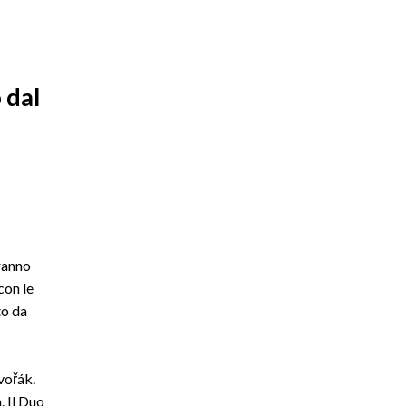
 dal
dranno
con le
to da
vořák.
. Il Duo