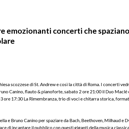
re emozionanti concerti che spaziano
olare
hiesa scozzese di St. Andrew e così la città di Roma. I concerti ve
runo Canino, flauto & pianoforte, sabato 2 ore 21:00 il Duo Maclé 
3 ore 17:30 La Rimembranza, trio di voci e chitarra storica, forma
a Sella e Bruno Canino per spaziare da Bach, Beethoven, Milhaud e D
ce di incantare il pubblico con questi giganti della musica classica