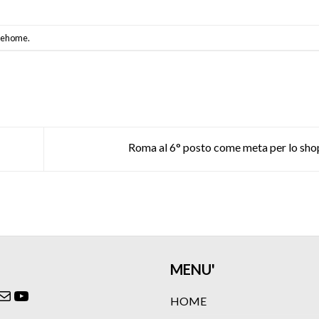
ziehome
.
Roma al 6° posto come meta per lo sh
MENU'
ok
agram
itter
Email
YouTube
HOME