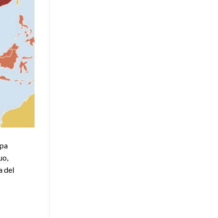
opa
uo,
a del