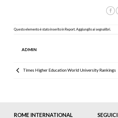
Questo elemento è stato inserito in
Report
. Aggiungilo ai
segnalibri
.
ADMIN
Times Higher Education World University Rankings
ROME INTERNATIONAL
SEGUICI