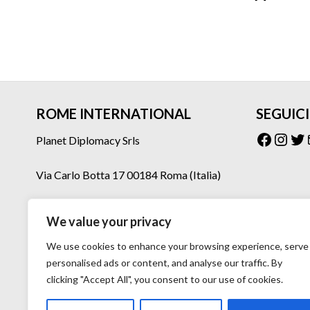
ROME INTERNATIONAL
SEGUICI
Facebo
Inst
Tw
Planet Diplomacy Srls
Via Carlo Botta 17 00184 Roma (Italia)
Tel: 06 77073160 – 06 77073275
We value your privacy
Mail: planetdiplomacy@gmail.com
We use cookies to enhance your browsing experience, serve
personalised ads or content, and analyse our traffic. By
clicking "Accept All", you consent to our use of cookies.