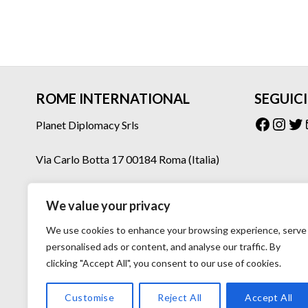
ROME INTERNATIONAL
SEGUICI
Facebo
Inst
Tw
Planet Diplomacy Srls
Via Carlo Botta 17 00184 Roma (Italia)
Tel: 06 77073160 – 06 77073275
We value your privacy
Mail: planetdiplomacy@gmail.com
We use cookies to enhance your browsing experience, serve
personalised ads or content, and analyse our traffic. By
clicking "Accept All", you consent to our use of cookies.
Customise
Reject All
Accept All