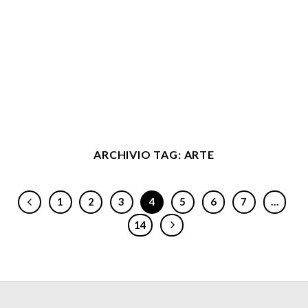
ARCHIVIO TAG:
ARTE
1
2
3
4
5
6
7
…
14