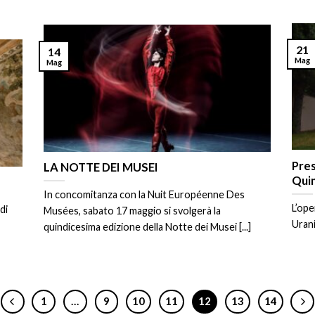
21
14
Mag
Mag
Pres
LA NOTTE DEI MUSEI
Qui
In concomitanza con la Nuit Européenne Des
L’ope
di
Musées, sabato 17 maggio si svolgerà la
Urani
quindicesima edizione della Notte dei Musei [...]
1
…
9
10
11
12
13
14