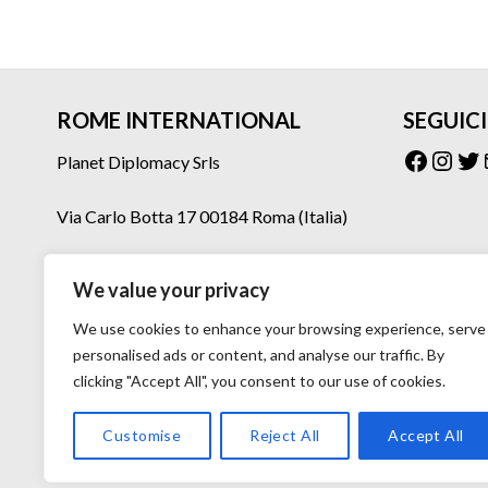
ROME INTERNATIONAL
SEGUICI
Facebo
Inst
Tw
Planet Diplomacy Srls
Via Carlo Botta 17 00184 Roma (Italia)
Tel: 06 77073160 – 06 77073275
We value your privacy
Mail: planetdiplomacy@gmail.com
We use cookies to enhance your browsing experience, serve
personalised ads or content, and analyse our traffic. By
clicking "Accept All", you consent to our use of cookies.
Customise
Reject All
Accept All