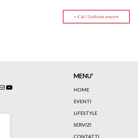
+ iCal / Outlook export
MENU'
ok
agram
itter
Email
YouTube
HOME
EVENTI
LIFESTYLE
SERVIZI
CONTATTI