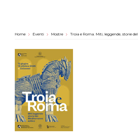
Home
Eventi
Mostre
Troia e Roma. Miti, leggende, storie de