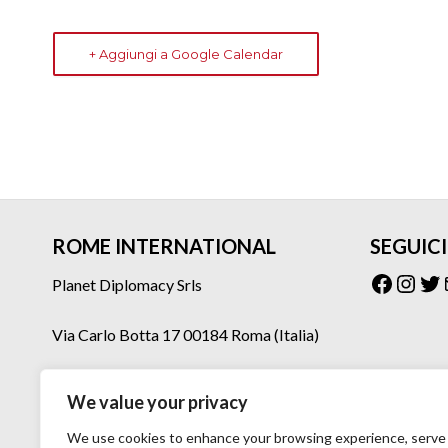
+ Aggiungi a Google Calendar
ROME INTERNATIONAL
SEGUICI
Facebo
Inst
Tw
Planet Diplomacy Srls
Via Carlo Botta 17 00184 Roma (Italia)
Tel: 06 77073160 – 06 77073275
We value your privacy
Mail: planetdiplomacy@gmail.com
We use cookies to enhance your browsing experience, serve