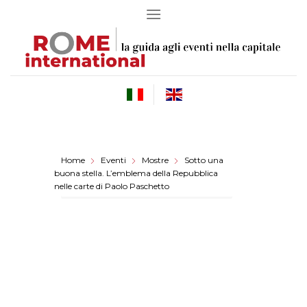
Skip
to
content
Home
Eventi
Mostre
Sotto una
buona stella. L’emblema della Repubblica
nelle carte di Paolo Paschetto