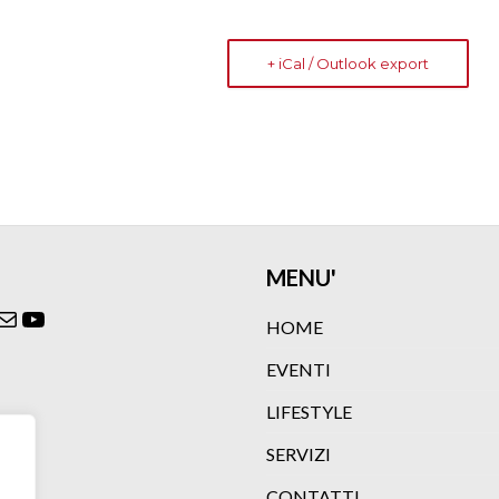
+ iCal / Outlook export
MENU'
ok
agram
itter
Email
YouTube
HOME
EVENTI
LIFESTYLE
SERVIZI
CONTATTI