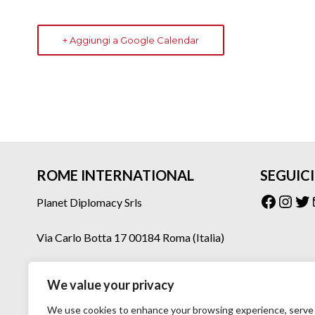
+ Aggiungi a Google Calendar
ROME INTERNATIONAL
SEGUICI
Facebo
Inst
Tw
Planet Diplomacy Srls
Via Carlo Botta 17 00184 Roma (Italia)
Tel: 06 77073160 – 06 77073275
We value your privacy
Mail: planetdiplomacy@gmail.com
We use cookies to enhance your browsing experience, serve