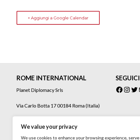
+ Aggiungi a Google Calendar
ROME INTERNATIONAL
SEGUICI
Facebo
Inst
Tw
Planet Diplomacy Srls
Via Carlo Botta 17 00184 Roma (Italia)
Tel: 06 77073160 – 06 77073275
We value your privacy
Mail: planetdiplomacy@gmail.com
We use cookies to enhance your browsing experience, serve