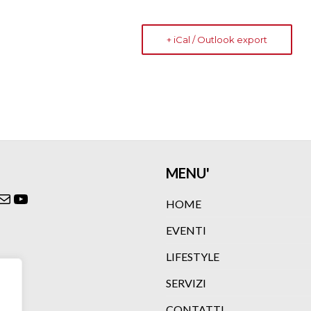
+ iCal / Outlook export
MENU'
ok
agram
itter
Email
YouTube
HOME
EVENTI
LIFESTYLE
SERVIZI
CONTATTI