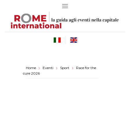
Skip
to
content
Home
Eventi
Sport
Race for the
cure 2026