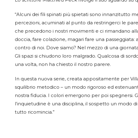
“Alcuni dei fili spinati più spietati sono innanzitutto m
percezioni, acuminati al punto da restringerci le pare
che precedono i nostri movimenti e ci rimandano all
doccia, fare colazione, magari fare una passeggiata: a
contro di noi. Dove siamo? Nel mezzo di una giornat
Gli spazi si chiudono loro malgrado. Qualcosa di sord
una volta, non ha chiesto il nostro parere.
In questa nuova serie, creata appositamente per Vill
squilibrio metodico – un modo rigoroso ed estenuan
nostra fiducia. I colori emergono per poi spegnersi. G
l’inquietudine è una disciplina, il sospetto un modo d
tutto ricomincia.”