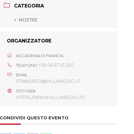
CATEGORIA
MOSTRE
ORGANIZZATORE
ACCADEMIA DI FRANCIA
+39 06 67 61 200
TELEFONO
EMAIL
STANDARD@VILLAMEDICI.IT
SITO WEB
HTTPS://WWW.VILLAMEDICI.IT/
CONDIVIDI QUESTO EVENTO