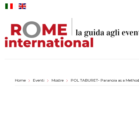
Skip
to
content
Home
Eventi
Mostre
POL TABURET- Paranoia as a Metho