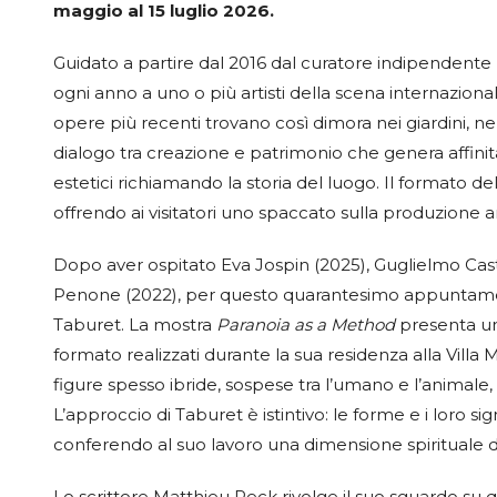
maggio al 15 luglio 2026.
Guidato a partire dal 2016 dal curatore indipendent
ogni anno a uno o più artisti della scena internazionale 
opere più recenti trovano così dimora nei giardini, nell
dialogo tra creazione e patrimonio che genera affinit
estetici richiamando la storia del luogo. Il formato del
offrendo ai visitatori uno spaccato sulla produzione 
Dopo aver ospitato Eva Jospin (2025), Guglielmo Cast
Penone (2022), per questo quarantesimo appuntamento
Taburet. La mostra
Paranoia as a Method
presenta un 
formato realizzati durante la sua residenza alla Villa
figure spesso ibride, sospese tra l’umano e l’animale, 
L’approccio di Taburet è istintivo: le forme e i loro sig
conferendo al suo lavoro una dimensione spirituale 
Lo scrittore Matthieu Peck rivolge il suo sguardo su