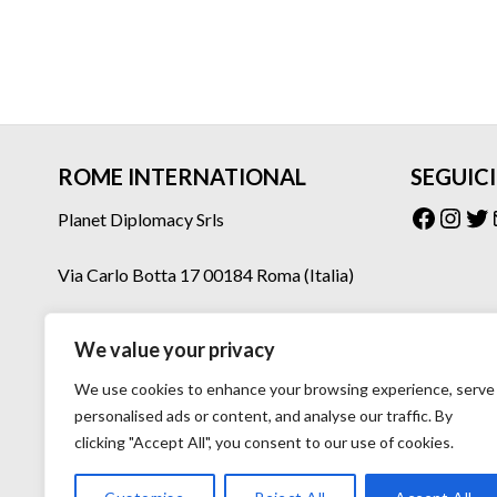
ROME INTERNATIONAL
SEGUICI
Facebo
Inst
Tw
Planet Diplomacy Srls
Via Carlo Botta 17 00184 Roma (Italia)
Tel: 06 77073160 – 06 77073275
We value your privacy
Mail: planetdiplomacy@gmail.com
We use cookies to enhance your browsing experience, serve
personalised ads or content, and analyse our traffic. By
clicking "Accept All", you consent to our use of cookies.