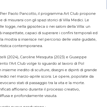
e Pier Paolo Pancotto, il programma Art Club propone
di misurarsi con gli spazi storici di Villa Medici. Le
e logge, nella gipsoteca o nei saloni della Villa: un
à inaspettate, capaci di superare i confini temporali ed
la mostra si inserisce nel percorso delle visite guidate,
artistica contemporanea.
elli (2024), Caroline Mesquita (2023) e Giuseppe
 l’Art Club volge lo sguardo al lavoro di Pol
insieme inedito di sculture, disegni e dipinti di grande
 Medici nel marzo-aprile scorsi. Le opere, popolate da
evocano stati di passaggio tra la vita e la morte.
nificati affiorano durante il processo creativo,
diffusa e profondamente vissuta.
 questa nuova produzione :