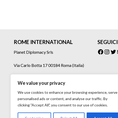
ROME INTERNATIONAL
SEGUICI
Facebo
Inst
Tw
Planet Diplomacy Srls
Via Carlo Botta 17 00184 Roma (Italia)
Tel: 06 77073160 – 06 77073275
We value your privacy
Mail: planetdiplomacy@gmail.com
We use cookies to enhance your browsing experience, serve
personalised ads or content, and analyse our traffic. By
clicking "Accept All", you consent to our use of cookies.