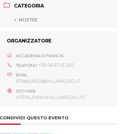
CATEGORIA
MOSTRE
ORGANIZZATORE
ACCADEMIA DI FRANCIA
+39 06 67 61 200
TELEFONO
EMAIL
STANDARD@VILLAMEDICI.IT
SITO WEB
HTTPS://WWW.VILLAMEDICI.IT/
CONDIVIDI QUESTO EVENTO