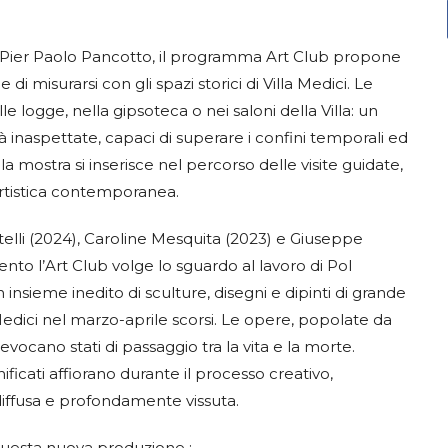
e Pier Paolo Pancotto, il programma Art Club propone
di misurarsi con gli spazi storici di Villa Medici. Le
e logge, nella gipsoteca o nei saloni della Villa: un
à inaspettate, capaci di superare i confini temporali ed
la mostra si inserisce nel percorso delle visite guidate,
artistica contemporanea.
elli (2024), Caroline Mesquita (2023) e Giuseppe
 l’Art Club volge lo sguardo al lavoro di Pol
insieme inedito di sculture, disegni e dipinti di grande
 Medici nel marzo-aprile scorsi. Le opere, popolate da
evocano stati di passaggio tra la vita e la morte.
nificati affiorano durante il processo creativo,
diffusa e profondamente vissuta.
 questa nuova produzione :