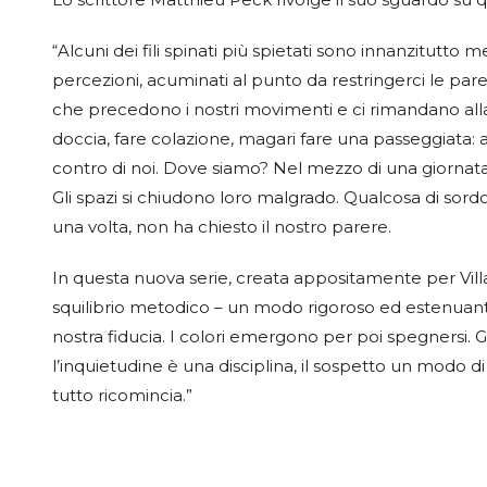
“Alcuni dei fili spinati più spietati sono innanzitutto m
percezioni, acuminati al punto da restringerci le pare
che precedono i nostri movimenti e ci rimandano all
doccia, fare colazione, magari fare una passeggiata: a
contro di noi. Dove siamo? Nel mezzo di una giornat
Gli spazi si chiudono loro malgrado. Qualcosa di sord
una volta, non ha chiesto il nostro parere.
In questa nuova serie, creata appositamente per Vill
squilibrio metodico – un modo rigoroso ed estenuan
nostra fiducia. I colori emergono per poi spegnersi. G
l’inquietudine è una disciplina, il sospetto un modo d
tutto ricomincia.”