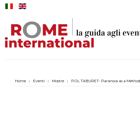
Skip
to
content
Home
Eventi
Mostre
POL TABURET- Paranoia as a Metho