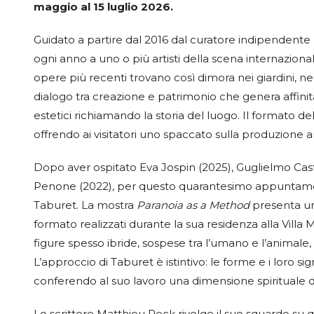
maggio al 15 luglio 2026.
Guidato a partire dal 2016 dal curatore indipendent
ogni anno a uno o più artisti della scena internazionale 
opere più recenti trovano così dimora nei giardini, nell
dialogo tra creazione e patrimonio che genera affinit
estetici richiamando la storia del luogo. Il formato del
offrendo ai visitatori uno spaccato sulla produzione 
Dopo aver ospitato Eva Jospin (2025), Guglielmo Cast
Penone (2022), per questo quarantesimo appuntamento
Taburet. La mostra
Paranoia as a Method
presenta un 
formato realizzati durante la sua residenza alla Villa
figure spesso ibride, sospese tra l’umano e l’animale, 
L’approccio di Taburet è istintivo: le forme e i loro sig
conferendo al suo lavoro una dimensione spirituale 
Lo scrittore Matthieu Peck rivolge il suo sguardo su