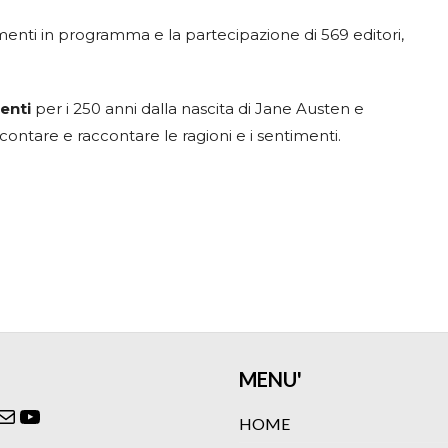
nti in programma e la partecipazione di 569 editori,
enti
per i 250 anni dalla nascita di Jane Austen e
contare e raccontare le ragioni e i sentimenti.
MENU'
ok
agram
itter
Email
YouTube
HOME