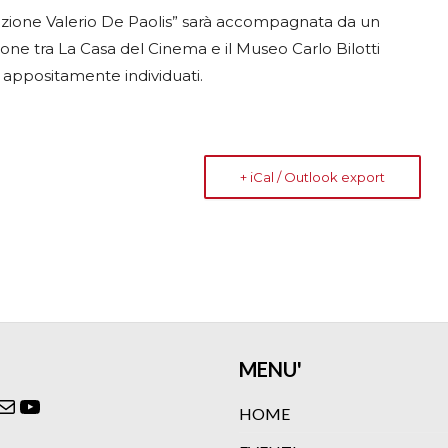
ezione Valerio De Paolis” sarà accompagnata da un
zione tra La Casa del Cinema e il Museo Carlo Bilotti
i appositamente individuati.
+ iCal / Outlook export
MENU'
ok
agram
itter
Email
YouTube
HOME