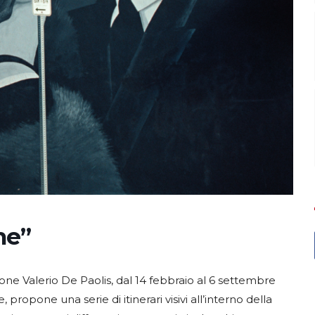
he”
ne Valerio De Paolis, dal 14 febbraio al 6 settembre
 propone una serie di itinerari visivi all’interno della