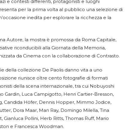
i e contesti differenti, protagonisti e luoghi
esenta per la prima volta al pubblico una selezione di
n’occasione inedita per esplorare la ricchezza e la
ma Autore, la mostra è promossa da Roma Capitale,
iative riconducibili alla Giornata della Memoria,
nizzata da Cinema con la collaborazione di Contrasto.
ie della collezione De Paolis danno vita a uno
zione riunisce oltre cento fotografie di formati
agonisti della scena internazionale, tra cui Nobuyoshi
engo Gardin, Luca Campigotto, Henri Cartier-Bresson,
Hang, Candida Höfer, Dennis Hopper, Mimmo Jodice,
 Lutter, Dora Maar, Man Ray, Domingo Milella, Tina
, Gianluca Pollini, Herb Ritts, Thomas Ruff, Mario
eston e Francesca Woodman.