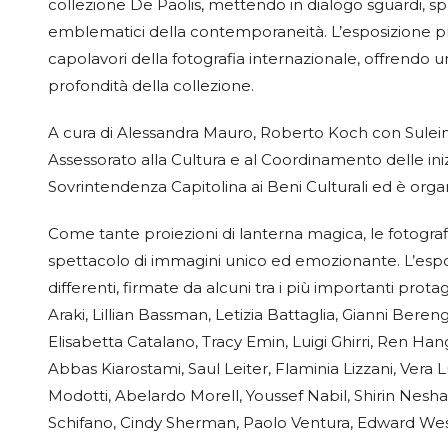
collezione De Paolis, mettendo in dialogo sguardi, spaz
emblematici della contemporaneità. L’esposizione pr
capolavori della fotografia internazionale, offrendo u
profondità della collezione.
A cura di Alessandra Mauro, Roberto Koch con Sulei
Assessorato alla Cultura e al Coordinamento delle iniz
Sovrintendenza Capitolina ai Beni Culturali ed è orga
Come tante proiezioni di lanterna magica, le fotograf
spettacolo di immagini unico ed emozionante. L’esposi
differenti, firmate da alcuni tra i più importanti prot
Araki, Lillian Bassman, Letizia Battaglia, Gianni Ber
Elisabetta Catalano, Tracy Emin, Luigi Ghirri, Ren 
Abbas Kiarostami, Saul Leiter, Flaminia Lizzani, Vera
Modotti, Abelardo Morell, Youssef Nabil, Shirin Neshat
Schifano, Cindy Sherman, Paolo Ventura, Edward W