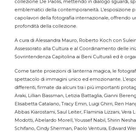
collezione De Paolis, mettendo in dialogo sguardi, spaz
emblematici della contemporaneità. L’esposizione pr
capolavori della fotografia internazionale, offrendo u
profondità della collezione.
A cura di Alessandra Mauro, Roberto Koch con Sulei
Assessorato alla Cultura e al Coordinamento delle iniz
Sovrintendenza Capitolina ai Beni Culturali ed è orga
Come tante proiezioni di lanterna magica, le fotograf
spettacolo di immagini unico ed emozionante. L’esposi
differenti, firmate da alcuni tra i più importanti prot
Araki, Lillian Bassman, Letizia Battaglia, Gianni Ber
Elisabetta Catalano, Tracy Emin, Luigi Ghirri, Ren 
Abbas Kiarostami, Saul Leiter, Flaminia Lizzani, Vera
Modotti, Abelardo Morell, Youssef Nabil, Shirin Neshat
Schifano, Cindy Sherman, Paolo Ventura, Edward W