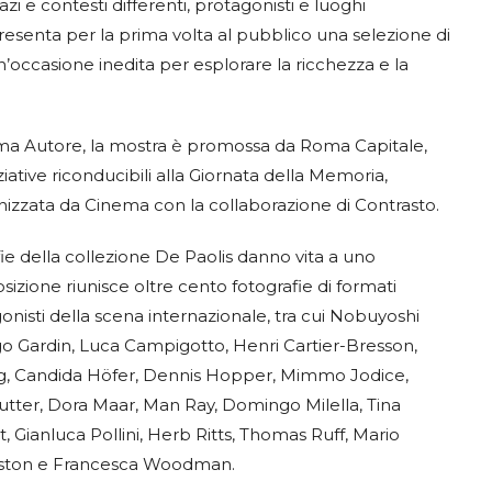
i e contesti differenti, protagonisti e luoghi
esenta per la prima volta al pubblico una selezione di
n’occasione inedita per esplorare la ricchezza e la
ma Autore, la mostra è promossa da Roma Capitale,
iative riconducibili alla Giornata della Memoria,
nizzata da Cinema con la collaborazione di Contrasto.
ie della collezione De Paolis danno vita a uno
zione riunisce oltre cento fotografie di formati
agonisti della scena internazionale, tra cui Nobuyoshi
engo Gardin, Luca Campigotto, Henri Cartier-Bresson,
Hang, Candida Höfer, Dennis Hopper, Mimmo Jodice,
 Lutter, Dora Maar, Man Ray, Domingo Milella, Tina
, Gianluca Pollini, Herb Ritts, Thomas Ruff, Mario
eston e Francesca Woodman.