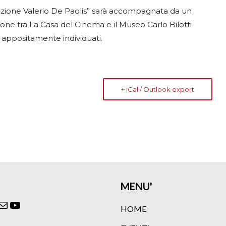
ezione Valerio De Paolis” sarà accompagnata da un
zione tra La Casa del Cinema e il Museo Carlo Bilotti
i appositamente individuati.
+ iCal / Outlook export
MENU'
ok
agram
itter
Email
YouTube
HOME