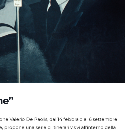
he”
ne Valerio De Paolis, dal 14 febbraio al 6 settembre
 propone una serie di itinerari visivi all’interno della