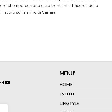
ere che ripercorrono oltre trent’anni di ricerca dello
il lavoro sul marmo di Carrara.
MENU'
ok
agram
itter
Email
YouTube
HOME
EVENTI
LIFESTYLE