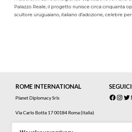
Palazzo Reale, il progetto riunisce circa cinquanta op
scultore uruguaiano, italiano d’adozione, celebre per 
ROME INTERNATIONAL
SEGUICI
Facebo
Inst
Tw
Planet Diplomacy Srls
Via Carlo Botta 17 00184 Roma (Italia)
Tel: 06 77073160 – 06 77073275