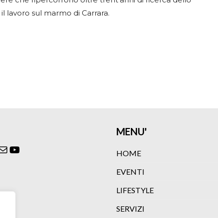
il lavoro sul marmo di Carrara.
MENU'
ok
agram
itter
Email
YouTube
HOME
EVENTI
LIFESTYLE
SERVIZI