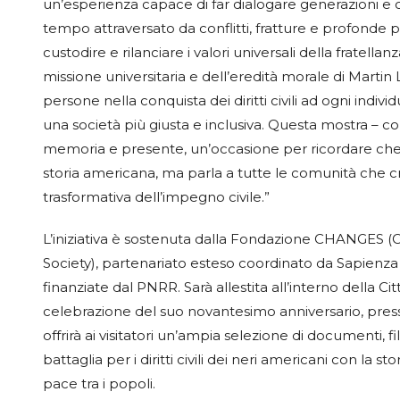
un’esperienza capace di far dialogare generazioni e c
tempo attraversato da conflitti, fratture e profonde p
custodire e rilanciare i valori universali della fratellan
missione universitaria e dell’eredità morale di Martin 
persone nella conquista dei diritti civili ad ogni indi
una società più giusta e inclusiva. Questa mostra – c
memoria e presente, un’occasione per ricordare che i
storia americana, ma parla a tutte le comunità che cr
trasformativa dell’impegno civile.”
L’iniziativa è sostenuta dalla Fondazione CHANGES (C
Society), partenariato esteso coordinato da Sapienza 
finanziate dal PNRR. Sarà allestita all’interno della Cit
celebrazione del suo novantesimo anniversario, press
offrirà ai visitatori un’ampia selezione di documenti,
battaglia per i diritti civili dei neri americani con l
pace tra i popoli.