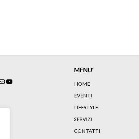
MENU'
ok
agram
itter
Email
YouTube
HOME
EVENTI
LIFESTYLE
SERVIZI
CONTATTI