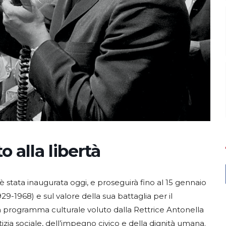
o alla libertà
è stata inaugurata oggi, e proseguirà fino al 15 gennaio
29-1968) e sul valore della sua battaglia per il
di un programma culturale voluto dalla Rettrice Antonella
zia sociale, dell’impegno civico e della dignità umana.