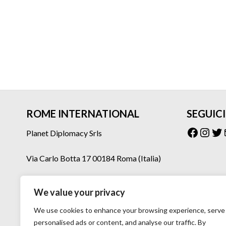
ROME INTERNATIONAL
SEGUICI
Facebo
Inst
Tw
Planet Diplomacy Srls
Via Carlo Botta 17 00184 Roma (Italia)
Tel: 06 77073160 – 06 77073275
We value your privacy
Mail: planetdiplomacy@gmail.com
We use cookies to enhance your browsing experience, serve
personalised ads or content, and analyse our traffic. By