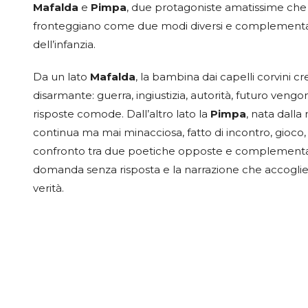
Mafalda
e
Pimpa
, due protagoniste amatissime che 
fronteggiano come due modi diversi e complementari
dell’infanzia.
Da un lato
Mafalda
, la bambina dai capelli corvini c
disarmante: guerra, ingiustizia, autorità, futuro veng
risposte comode. Dall’altro lato la
Pimpa
, nata dall
continua ma mai minacciosa, fatto di incontro, gioco
confronto tra due poetiche opposte e complementari: l’
domanda senza risposta e la narrazione che accoglie.
verità.