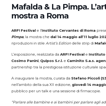
Mafalda & La Pimpa. L’art
mostra a Roma
ARF! Festival
e l’
Instituto Cervantes di Roma
prese
Pimpa
, la mostra che
dal 14 maggio all’11 luglio 20
riproduzioni in stile
Artist’s Edition
delle strip di
Mafal
L’esposizione, realizzata da
ARF! Festival
e
Institut
Cosimo Panini
,
Quipos S.r.l.
e
Caminito S.a.s. agenz
partnership tra la prestigiosa istituzione culturale sp
A inaugurare la mostra, curata da
Stefano Piccoli (
nell’ambito della sua XII edizione,
giovedì 14 maggio
pubblico per un talk e una sessione di firmacopie.
“Parlare alle bambine e ai bambini per parlare agli adu