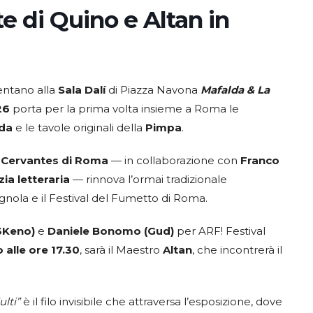
e di Quino e Altan in
ntano alla
Sala Dalí
di Piazza Navona
Mafalda & La
26
porta per la prima volta insieme a Roma le
da
e le tavole originali della
Pimpa
.
o Cervantes
di Roma
— in collaborazione con
Franco
ia letteraria
— rinnova l’ormai tradizionale
agnola e il Festival del Fumetto di Roma.
S3Keno)
e
Daniele Bonomo (Gud)
per ARF! Festival
 alle ore 17.30
, sarà il Maestro
Altan
, che incontrerà il
lti”
è il filo invisibile che attraversa l’esposizione, dove