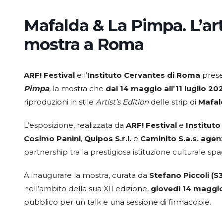
Mafalda & La Pimpa. L’art
mostra a Roma
ARF! Festival
e l’
Instituto Cervantes di Roma
prese
Pimpa
, la mostra che
dal 14 maggio all’11 luglio 20
riproduzioni in stile
Artist’s Edition
delle strip di
Mafal
L’esposizione, realizzata da
ARF! Festival
e
Institut
Cosimo Panini
,
Quipos S.r.l.
e
Caminito S.a.s. agenz
partnership tra la prestigiosa istituzione culturale sp
A inaugurare la mostra, curata da
Stefano Piccoli (
nell’ambito della sua XII edizione,
giovedì 14 maggio
pubblico per un talk e una sessione di firmacopie.