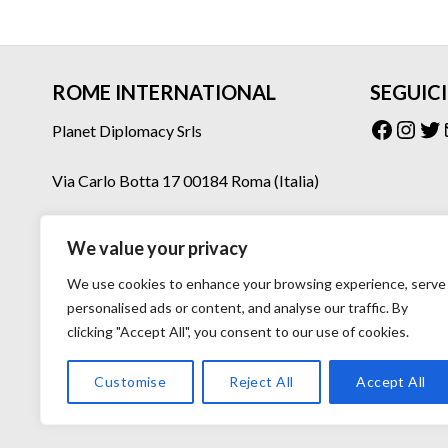
ROME INTERNATIONAL
SEGUICI
Facebo
Inst
Tw
Planet Diplomacy Srls
Via Carlo Botta 17 00184 Roma (Italia)
Tel: 06 77073160 – 06 77073275
We value your privacy
Mail: planetdiplomacy@gmail.com
We use cookies to enhance your browsing experience, serve
personalised ads or content, and analyse our traffic. By
clicking "Accept All", you consent to our use of cookies.
Customise
Reject All
Accept All