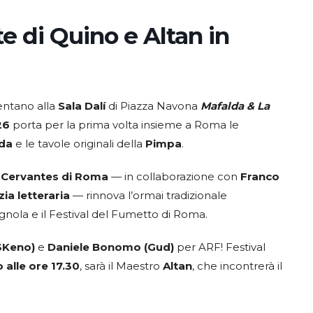
e di Quino e Altan in
ntano alla
Sala Dalí
di Piazza Navona
Mafalda & La
26
porta per la prima volta insieme a Roma le
da
e le tavole originali della
Pimpa
.
o Cervantes
di Roma
— in collaborazione con
Franco
ia letteraria
— rinnova l’ormai tradizionale
agnola e il Festival del Fumetto di Roma.
S3Keno)
e
Daniele Bonomo (Gud)
per ARF! Festival
 alle ore 17.30
, sarà il Maestro
Altan
, che incontrerà il