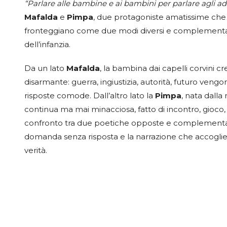
“Parlare alle bambine e ai bambini per parlare agli adu
Mafalda
e
Pimpa
, due protagoniste amatissime che 
fronteggiano come due modi diversi e complementari
dell’infanzia.
Da un lato
Mafalda
, la bambina dai capelli corvini c
disarmante: guerra, ingiustizia, autorità, futuro veng
risposte comode. Dall’altro lato la
Pimpa
, nata dall
continua ma mai minacciosa, fatto di incontro, gioco
confronto tra due poetiche opposte e complementari: l’
domanda senza risposta e la narrazione che accoglie.
verità.