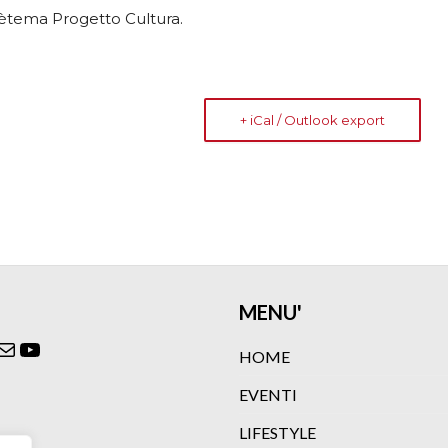
 Zètema Progetto Cultura.
+ iCal / Outlook export
MENU'
ok
agram
itter
Email
YouTube
HOME
EVENTI
LIFESTYLE