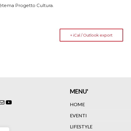
 Zètema Progetto Cultura.
+ iCal / Outlook export
MENU'
ok
agram
itter
Email
YouTube
HOME
EVENTI
LIFESTYLE