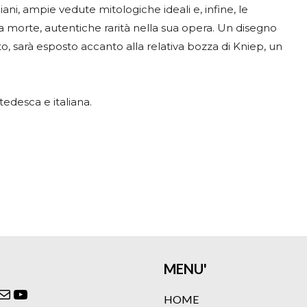
ni, ampie vedute mitologiche ideali e, infine, le
ua morte, autentiche rarità nella sua opera. Un disegno
o, sarà esposto accanto alla relativa bozza di Kniep, un
edesca e italiana.
MENU'
ok
agram
itter
Email
YouTube
HOME