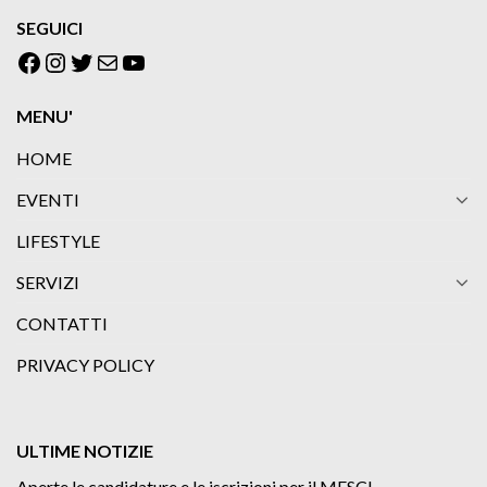
SEGUICI
Facebook
Instagram
Twitter
Email
YouTube
MENU'
HOME
EVENTI
LIFESTYLE
SERVIZI
CONTATTI
PRIVACY POLICY
ULTIME NOTIZIE
Aperte le candidature e le iscrizioni per il MESCI