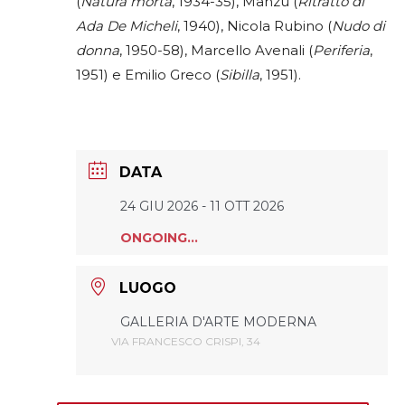
(
Natura morta
, 1934-35), Manzù (
Ritratto di
Ada De Micheli
, 1940), Nicola Rubino (
Nudo di
donna
, 1950-58), Marcello Avenali (
Periferia
,
1951) e Emilio Greco (
Sibilla
, 1951).
DATA
24 GIU 2026
- 11 OTT 2026
ONGOING...
LUOGO
GALLERIA D'ARTE MODERNA
VIA FRANCESCO CRISPI, 34