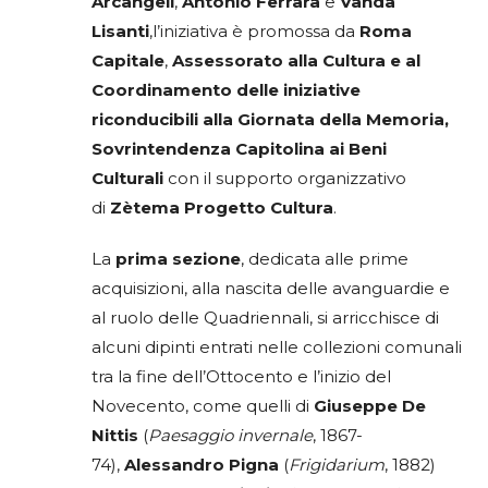
Arcangeli
,
Antonio Ferrara
e
Vanda
Lisanti
,l’iniziativa è promossa da
Roma
Capitale
,
Assessorato alla Cultura e al
Coordinamento delle iniziative
riconducibili alla Giornata della Memoria,
Sovrintendenza Capitolina ai Beni
Culturali
con il supporto organizzativo
di
Zètema Progetto Cultura
.
La
prima sezione
, dedicata alle prime
acquisizioni, alla nascita delle avanguardie e
al ruolo delle Quadriennali, si arricchisce di
alcuni dipinti entrati nelle collezioni comunali
tra la fine dell’Ottocento e l’inizio del
Novecento, come quelli di
Giuseppe De
Nittis
(
Paesaggio invernale
, 1867-
74),
Alessandro Pigna
(
Frigidarium
, 1882)