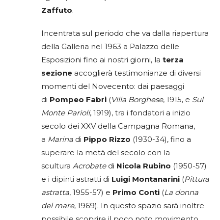
Zaffuto
.
Incentrata sul periodo che va dalla riapertura
della Galleria nel 1963 a Palazzo delle
Esposizioni fino ai nostri giorni, la
terza
sezione
accoglierà testimonianze di diversi
momenti del Novecento: dai paesaggi
di
Pompeo Fabri
(
Villa Borghese
, 1915, e
Sul
Monte Parioli
, 1919), tra i fondatori a inizio
secolo dei XXV della Campagna Romana,
a
Marina
di
Pippo Rizzo
(1930-34), fino a
superare la metà del secolo con la
scultura
Acrobate
di
Nicola Rubino
(1950-57)
e i dipinti astratti di
Luigi Montanarini
(
Pittura
astratta
, 1955-57) e
Primo Conti
(
La donna
del mare
, 1969). In questo spazio sarà inoltre
possibile scoprire il poco noto movimento