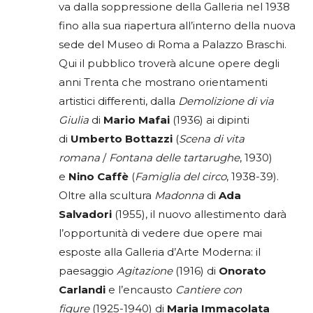
va dalla soppressione della Galleria nel 1938
fino alla sua riapertura all’interno della nuova
sede del Museo di Roma a Palazzo Braschi.
Qui il pubblico troverà alcune opere degli
anni Trenta che mostrano orientamenti
artistici differenti, dalla
Demolizione di via
Giulia
di
Mario
Mafai
(1936) ai dipinti
di
Umberto Bottazzi
(
Scena di vita
romana
/
Fontana delle tartarughe
, 1930)
e
Nino Caffè
(
Famiglia del circo
, 1938-39).
Oltre alla scultura
Madonna
di
Ada
Salvadori
(1955), il nuovo allestimento darà
l’opportunità di vedere due opere mai
esposte alla Galleria d’Arte Moderna: il
paesaggio
Agitazione
(1916) di
Onorato
Carlandi
e l’encausto
Cantiere con
figure
(1925-1940) di
Maria Immacolata