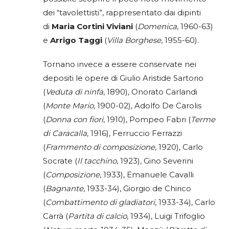
dei “tavolettisti”, rappresentato dai dipinti
di
Maria Cortini Viviani
(
Domenica
, 1960-63)
e
Arrigo Taggi
(
Villa Borghese
, 1955-60).
Tornano invece a essere conservate nei
depositi le opere di Giulio Aristide Sartorio
(
Veduta di ninfa
, 1890), Onorato Carlandi
(
Monte Mario
, 1900-02), Adolfo De Carolis
(
Donna con fiori
, 1910), Pompeo Fabri (
Terme
di Caracalla
, 1916), Ferruccio Ferrazzi
(
Frammento di composizione
, 1920), Carlo
Socrate (
Il tacchino
, 1923), Gino Severini
(
Composizione
, 1933), Emanuele Cavalli
(
Bagnante
, 1933-34), Giorgio de Chirico
(
Combattimento di gladiatori
, 1933-34), Carlo
Carrà (
Partita di calcio
, 1934), Luigi Trifoglio