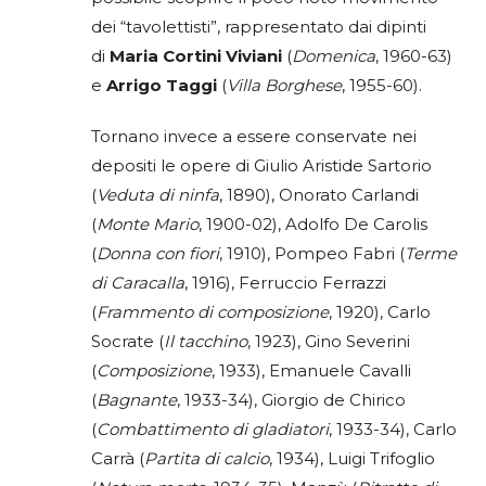
dei “tavolettisti”, rappresentato dai dipinti
di
Maria Cortini Viviani
(
Domenica
, 1960-63)
e
Arrigo Taggi
(
Villa Borghese
, 1955-60).
Tornano invece a essere conservate nei
depositi le opere di Giulio Aristide Sartorio
(
Veduta di ninfa
, 1890), Onorato Carlandi
(
Monte Mario
, 1900-02), Adolfo De Carolis
(
Donna con fiori
, 1910), Pompeo Fabri (
Terme
di Caracalla
, 1916), Ferruccio Ferrazzi
(
Frammento di composizione
, 1920), Carlo
Socrate (
Il tacchino
, 1923), Gino Severini
(
Composizione
, 1933), Emanuele Cavalli
(
Bagnante
, 1933-34), Giorgio de Chirico
(
Combattimento di gladiatori
, 1933-34), Carlo
Carrà (
Partita di calcio
, 1934), Luigi Trifoglio