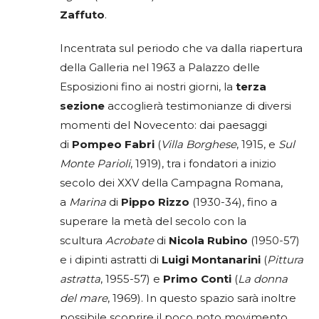
Zaffuto
.
Incentrata sul periodo che va dalla riapertura
della Galleria nel 1963 a Palazzo delle
Esposizioni fino ai nostri giorni, la
terza
sezione
accoglierà testimonianze di diversi
momenti del Novecento: dai paesaggi
di
Pompeo Fabri
(
Villa Borghese
, 1915, e
Sul
Monte Parioli
, 1919), tra i fondatori a inizio
secolo dei XXV della Campagna Romana,
a
Marina
di
Pippo Rizzo
(1930-34), fino a
superare la metà del secolo con la
scultura
Acrobate
di
Nicola Rubino
(1950-57)
e i dipinti astratti di
Luigi Montanarini
(
Pittura
astratta
, 1955-57) e
Primo Conti
(
La donna
del mare
, 1969). In questo spazio sarà inoltre
possibile scoprire il poco noto movimento