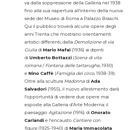
va dalla soppressione della Galleria nel 1938
fino alla sua riapertura all’interno della nuova
sede del Museo di Roma a Palazzo Braschi.
Qui il pubblico troverà alcune opere degli
anni Trenta che mostrano orientamenti
artistici differenti, dalla
Demolizione di via
Giulia
di
Mario
Mafai
(1936) ai dipinti
di
Umberto Bottazzi
(
Scena di vita
romana
/
Fontana delle tartarughe
, 1930)
e
Nino Caffè
(
Famiglia del circo
, 1938-39).
Oltre alla scultura
Madonna
di
Ada
Salvadori
(1955), il nuovo allestimento darà
l’opportunità di vedere due opere mai
esposte alla Galleria d’Arte Moderna: il
paesaggio
Agitazione
(1916) di
Onorato
Carlandi
e l’encausto
Cantiere con
figure
(1925-1940) di
Maria Immacolata