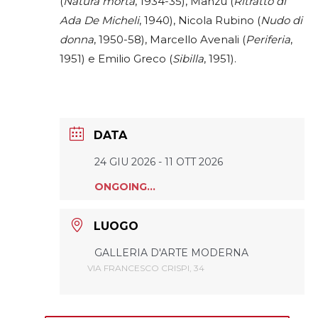
(
Natura morta
, 1934-35), Manzù (
Ritratto di
Ada De Micheli
, 1940), Nicola Rubino (
Nudo di
donna
, 1950-58), Marcello Avenali (
Periferia
,
1951) e Emilio Greco (
Sibilla
, 1951).
DATA
24 GIU 2026
- 11 OTT 2026
ONGOING...
LUOGO
GALLERIA D'ARTE MODERNA
VIA FRANCESCO CRISPI, 34