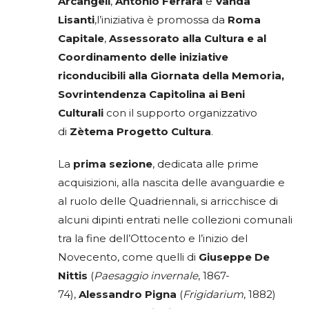
Arcangeli
,
Antonio Ferrara
e
Vanda
Lisanti
,l’iniziativa è promossa da
Roma
Capitale
,
Assessorato alla Cultura e al
Coordinamento delle iniziative
riconducibili alla Giornata della Memoria,
Sovrintendenza Capitolina ai Beni
Culturali
con il supporto organizzativo
di
Zètema Progetto Cultura
.
La
prima sezione
, dedicata alle prime
acquisizioni, alla nascita delle avanguardie e
al ruolo delle Quadriennali, si arricchisce di
alcuni dipinti entrati nelle collezioni comunali
tra la fine dell’Ottocento e l’inizio del
Novecento, come quelli di
Giuseppe De
Nittis
(
Paesaggio invernale
, 1867-
74),
Alessandro Pigna
(
Frigidarium
, 1882)