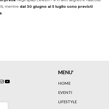
lli, mentre
dal 30 giugno al 5 luglio sono previsti
a
.
MENU'
ok
agram
itter
Email
YouTube
HOME
EVENTI
LIFESTYLE