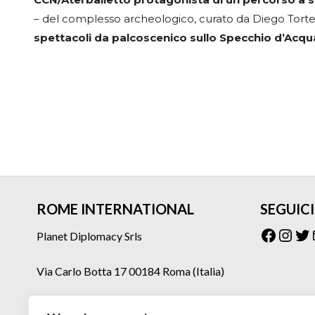
– del complesso archeologico, curato da Diego Torte
spettacoli da palcoscenico sullo Specchio d’Acqu
ROME INTERNATIONAL
SEGUICI
Facebo
Inst
Tw
Planet Diplomacy Srls
Via Carlo Botta 17 00184 Roma (Italia)
Tel: 06 77073160 – 06 77073275