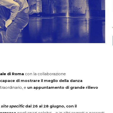
ale di Roma
con la collaborazione
 capace di mostrare il meglio della danza
straordinario, e
un appuntamento di grande rilievo
a
site specific
dal 26 al 28 giugno, con il
sorpresa
negli spazi celebri – e in altri segreti e nascosti