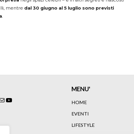
lli, mentre
dal 30 giugno al 5 luglio sono previsti
a
.
MENU'
ok
agram
itter
Email
YouTube
HOME
EVENTI
LIFESTYLE