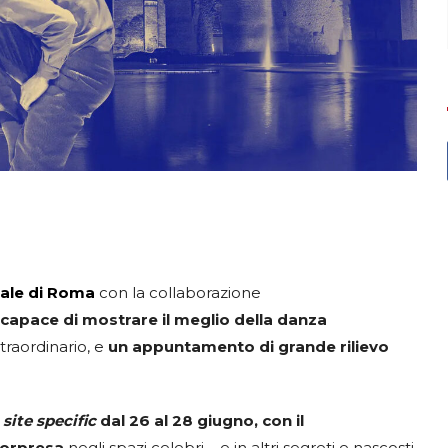
ale di Roma
con la collaborazione
 capace di mostrare il meglio della danza
straordinario, e
un appuntamento di grande rilievo
a
site specific
dal 26 al 28 giugno, con il
sorpresa
negli spazi celebri – e in altri segreti e nascosti