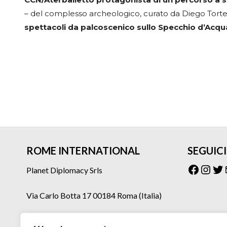
– del complesso archeologico, curato da Diego Torte
spettacoli da palcoscenico sullo Specchio d’Acqu
ROME INTERNATIONAL
SEGUICI
Facebo
Inst
Tw
Planet Diplomacy Srls
Via Carlo Botta 17 00184 Roma (Italia)
Tel: 06 77073160 – 06 77073275