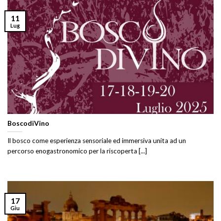
11
Lug
BoscodiVino
Il bosco come esperienza sensoriale ed immersiva unita ad un
percorso enogastronomico per la riscoperta [...]
17
Giu