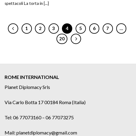
spettacoli La torta in [...]
1
2
3
4
5
6
7
…
20
ROME INTERNATIONAL
Planet Diplomacy Srls
Via Carlo Botta 17 00184 Roma (Italia)
Tel: 06 77073160 – 06 77073275
Mail: planetdiplomacy@gmail.com