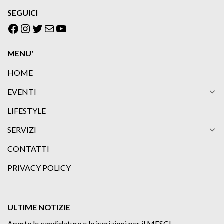
SEGUICI
Facebook
Instagram
Twitter
Email
YouTube
MENU'
HOME
EVENTI
LIFESTYLE
SERVIZI
CONTATTI
PRIVACY POLICY
ULTIME NOTIZIE
Aperte le candidature e le iscrizioni per il MESCI