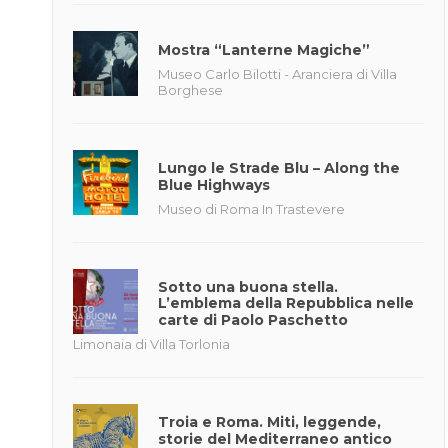
17
VISUALIZZA
VISUALIZZA
VISUALIZZA
VISUALI
8:00 - 18:00
HI
BORGHESE
DETTAGLIO
DETTAGLIO
DETTAGLIO
DETTAG
n
Mostra “Lanterne Magiche”
a
Museo Carlo Bilotti - Aranciera di Villa
Roma
Borghese
Galleria Borghese –
Racconti di luce
Lungo le Strade Blu – Along the
Ongoing
Blue Highways
Torna alla Galleria Borghese Racconti di
Museo di Roma In Trastevere
luce, un’esperienza che trasforma la storia
 mostra
in emozione viva. Un viaggio immersivo
scibili
unico nel suo genere accenderà la
Sotto una buona stella.
facciata sul ...
L’emblema della Repubblica nelle
carte di Paolo Paschetto
Limonaia di Villa Torlonia
VISUALIZZA DETTAGLIO
Troia e Roma. Miti, leggende,
storie del Mediterraneo antico