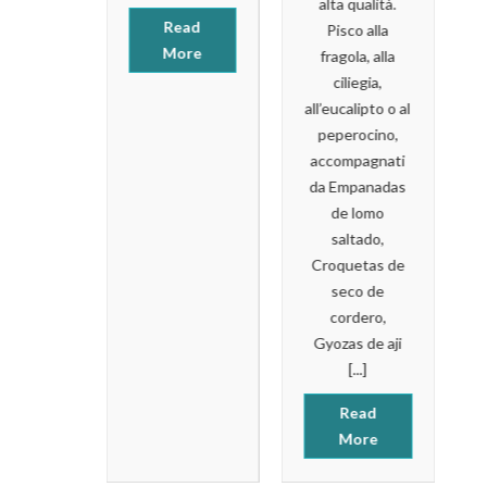
alta qualità.
mento più
Read
Pisco alla
iuto del
More
fragola, alla
 che si
ciliegia,
ocia al
all’eucalipto o al
o Paese.
peperocino,
nternati
accompagnati
ropone 5
da Empanadas
riche
de lomo
rie della
saltado,
e da [...]
Croquetas de
seco de
ead
cordero,
ore
Gyozas de aji
[...]
Read
More