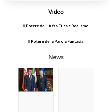
Video
Il Potere dell’IA fra Etica e Realismo
Il Potere della Parola Fantasia
News
By
Wp_admin@w
m1
On 1 Luglio
2025
Le Pizzerie