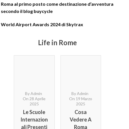
Roma al primo posto come destinazione d’avventura
secondo il blog buycycle
World Airport Awards 2024 di Skytrax
Life in Rome
By Admin
By Admin
By Ad
On 28 Aprile
On 19 Marzo
On 4 
2025
2025
20
Le Scuole
Cosa
Il GO
Internazion
Vedere A
HOT
Ali Presenti
Roma
Apre 