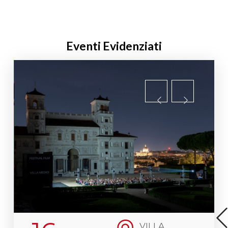
Eventi Evidenziati
18 Mar. 2026
-
04 Ott. 2026
Lungo le
 2026
31 Ago. 2026
14 Feb. 2026
-
Strade Blu –
All Day
06 Set. 2026
Along the
Blue
Festa
Mostra
Highways
ale
Nazionale
“Lanterne
del
Ongoing
Magiche”
ia
Kirghizistan
Museo di Roma
Ongoing
In Trastevere
Museo Carlo
Piazza di San
Bilotti -
Egidio, 1b - Roma
Aranciera di Villa
VILLA
Borghese