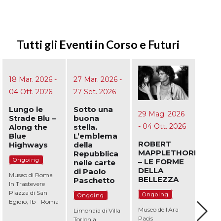
Tutti gli Eventi in Corso e Futuri
27 Mar. 2026
-
27 Set. 2026
Sotto una
29 Mag. 2026
18 Gi
buona
- 04 Ott. 2026
20 Se
stella.
L’emblema
ROBERT
Nott
della
12 Giu. 2026
-
MAPPLETHORPE
Cin
Repubblica
– LE FORME
Piaz
nelle carte
18 Ott. 2026
DELLA
Vitt
di Paolo
BELLEZZA
Troia e
Paschetto
Ong
Roma. Miti,
Ongoing
Ongoing
leggende,
Piazza
storie del
Museo dell'Ara
Limonaia di Villa
Mediterraneo
PALAZZO
Pacis
Torlonia