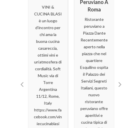
Peruviano A
ella
carriere
VINI &
Roma
itale
grand
CUCINA BLASI
successo [
Ristorante
è un luogo
ndo si
peruviano a
d’incontro per
 in Italia
Read
Piazza Dante
chi ama la
lle cose
More
Recentemente
buona cucina
 fare
aperto nella
casareccia,
utamente
piazza che nel
ottimi vini e
rmarsi a
quartiere
un’atmosfera di
are una
Esquilino ospita
cordialità. Soft
. Che sia
il Palazzo dei
r
Music via di
” con il
Servizi Segreti
Torre
ione alla
Italiani, questo
Argentina
etana o
nuovo
11/12, Rome,
ssa e
ristorante
Italy
hiarella”
peruviano offre
https://www.fa
radizione
aperitivi e
cebook.com/vin
 vuole la
cucina tipica di
iecucinablasi
zza è