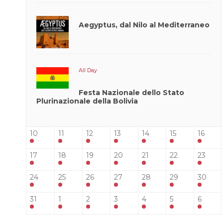
Aperte
Aegyptus, dal Nilo al Mediterraneo
Candid
E E L
Iscrizi
Per I
All Day
MESC
Festa Nazionale dello Stato
Da 25 an
Plurinazionale della Bolivia
presso l’U
sità di 
Vergata
10
11
12
13
14
15
16
Roma , M
17
18
19
20
21
22
23
forma
generazio
24
25
26
27
28
29
30
studen
curiosi, mo
31
1
2
3
4
5
6
​​e di gr
talento (m