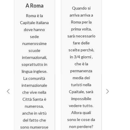
A Roma
Sce
ugurazio
Iscrizioni
Aperture
Quando si
Roma
Ne
Per Scuola
Speciali Dei
arriva arriva a
Roma è la
Intern
Roma per la
itorium
Di Alta
Siti
Capitale italiana
Al
prima volta,
dove hanno
bergotti
Formazione
Archeologi
a
sarà necessario
sede
Politica
Ci Di Roma
Un luogo
e
opo un
fare delle
numerossime
Capitale
e ricerc
portante
La Fondazione
scelte perchè,
scuole
affaccia
Restaurati
e
ocesso di
Magna Carta
in 3/4 giorni ,
internazionali,
spond
Con Fondi
enerazione
apre le iscrizioni
che è la
soprattutto in
Tevere
PNRR
rbana e
alla XX edizione
permanenza
lingua inglese.
cuore di
rizzazione
della Scuola di
media dei
La comunità
Sabato 13 e
Apre do
erritorio, è
Alta
turisti nella
internazionale
domenica 14
anni di 
a
stato
Formazione
Cpaitale, sarà
che vive nella
giugno saranno
lavori, 
onsegnato
Politica, dal
impossibile
Città Santa è
eccezionalment
Goethe 
ggi alla
titolo Guerra e
vedere tutto.
numerosa,
e visitabili la
ultima ini
”
tadinanza
pace. Le
Allora quali
anche in virtù
Chiesa di
in or
e
 Municipio
dinamiche
sono le cose da
del fatto che
Sant’Urbano
tempora
a
XIII,
politiche e
non perdere?
sono numerose
alla Caffarella, la
Pacini G