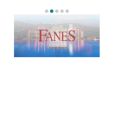
nuova
L’appuntament
Dopo il [...]
ruttura,
o è [...]
cente alla
Read
Read
a area [...]
More
More
Read
More