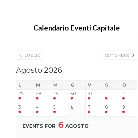
Calendario Eventi Capitale
LUGLIO
SETTEMBRE
Agosto 2026
19 Ago. 2026
24 Ago. 2026
25 Ago. 2026
27 Ago.
All Day
All Day
All Day
All Day
L
M
M
G
V
S
D
Festa
Festa
Festa
Festa
Nazionale
Nazionale
Nazionale
Nazion
27
28
29
30
31
1
2
dell’Afghanistan
dell’Ucraina
della
della
Repubblica
Moldav
3
4
5
6
7
8
9
Orientale
dell’Uruguay
6
EVENTS FOR
AGOSTO
ZO
GALLERIA
LUGLIO