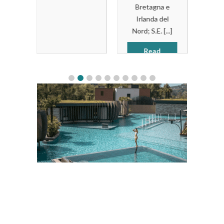
Proposte
Bretagna e
 di
Per Ogni
st
Irlanda del
e
Primo E 3
adia
Nord; S.E. [...]
...]
Piatti Extra
vast
Read
Rome
More
International
propne una sua
classifica dei
ristoranti dove
trovare i piatti
omani tipici, dai
primi piatti alle
altre specialità.
La cucina
romana è fatta
di tanti primi
piatti della
tradizione, dalla