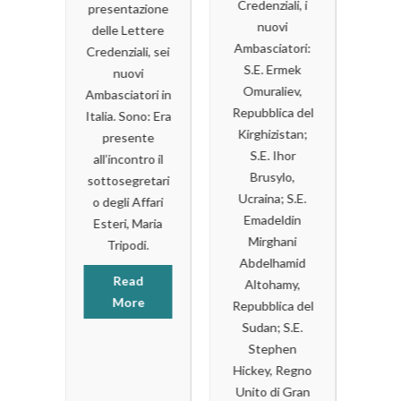
pizza è
l’A
Credenziali, i
li
presentazione
l’alimento più
ALB
nuovi
i dal
delle Lettere
conosciuto de
l
Ambasciatori:
ndo),
Credenziali, sei
mondo che si
cult
S.E. Ermek
a
nuovi
associa al
F
Omuraliev,
 del
Ambasciatori in
nostro Paese
Al
Repubblica del
nardo
Italia. Sono: Era
RomeInternat
(a
Kirghizistan;
e con
presente
onal propone 
D
S.E. Ihor
oso
all’incontro il
storiche
Tard
Brusylo,
to
sottosegretari
pizzerie della
ne
Ucraina; S.E.
co e
o degli Affari
Capitale da [...
Emadeldin
ativo
Esteri, Maria
in
Mirghani
Tripodi.
Read
ric
Abdelhamid
Sara
More
By Admin
Read
Altohamy,
o e
On 17 Febbraio
More
del
Repubblica del
2025
avv
Sudan; S.E.
Olga
Dove
n
Stephen
 . I
Mangiare A
Hickey, Regno
hanno
Roma – 3
ina
Unito di Gran
preso