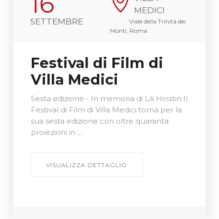
16
ZZA
VISUALIZZA
Viale Fiorello La
MEDICI
VISUALIZZA
LIO
DETTAGLIO
Guardia, 6,
SETTEMBRE
Viale della Trinità dei
00197 Roma RM
DETTAGLIO
Monti, Roma
VISUALIZZA
Festival di Film di
DETTAGLIO
Villa Medici
Sesta edizione - In memoria di Lili Hinstin Il
Festival di Film di Villa Medici torna per la
sua sesta edizione con oltre quaranta
proiezioni in ...
VISUALIZZA DETTAGLIO