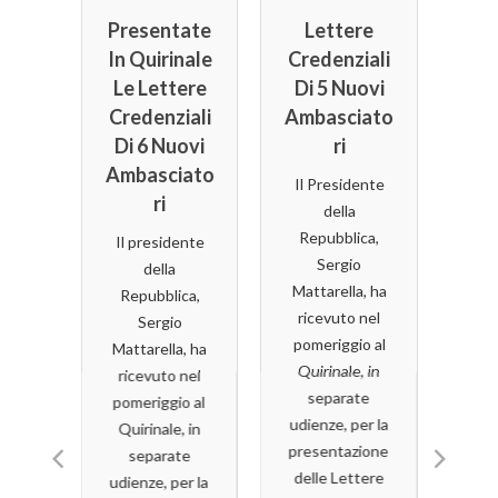
Storiche
 Le
Presentate
Lettere
Ina
Della
atur
In Quirinale
Credenziali
Capitale
e
Le Lettere
Di 5 Nuovi
Aud
Quando si
oni
Credenziali
Ambasciato
Al
viaggia in Itali
l
Di 6 Nuovi
Ri
una delle cos
D
I
Ambasciato
da fare
im
Il Presidente
Ri
assolutament
pr
della
ni,
è fermarsi a
rig
Repubblica,
niver
Il presidente
mangiare una
u
Sergio
Tor
della
pizza. Che sia
valo
Mattarella, ha
 a
Repubblica,
“alta” con il
del t
ricevuto nel
ESCI
Sergio
cornicione all
pomeriggio al
Mattarella, ha
napoletana o
ric
Quirinale, in
ni di
ricevuto nel
“bassa e
o
separate
ti
pomeriggio al
scrocchiarella
cit
udienze, per la
tivati
Quirinale, in
come tradizion
del
presentazione
ande
separate
romana vuole l
delle Lettere
olti
udienze, per la